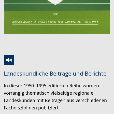
Zur
Aktiviere
Ein
Landeskundliche Beiträge und Berichte
Leichten
Audio-
Video
Sprache
Unterstützung.
in
In dieser 1950–1995 editierten Reihe wurden
wechseln.
Deutscher
vorrangig thematisch vielseitige regionale
Gebärdensprache
Landeskunden mit Beiträgen aus verschiedenen
wird
Fachdisziplinen publiziert.
angezeigt.