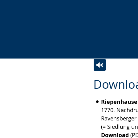
Zur
Aktiviere
Ein
Downlo
Leichten
Audio-
Video
Sprache
Unterstützung.
in
Riepenhausen
wechseln.
Deutscher
1770. Nachdru
Gebärdensprach
Ravensberger
wird
(= Siedlung un
angezeigt.
Download
(PD