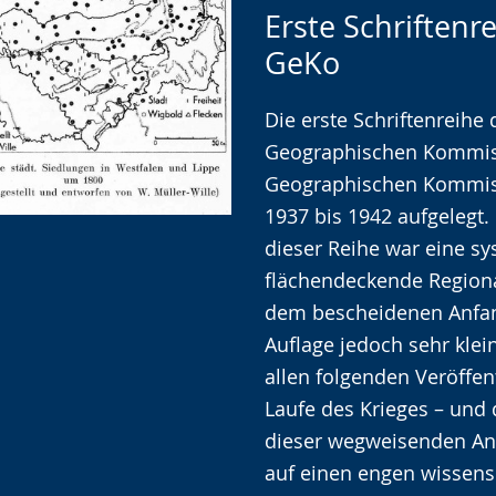
Zur
Aktiviere
Ein
Erste Schriftenr
Leichten
Audio-
Video
GeKo
Sprache
Unterstützung.
in
wechseln.
Deutscher
Die erste Schriftenreihe 
Gebärdensprache
Geographischen Kommiss
wird
Geographischen Kommis
angezeigt.
1937 bis 1942 aufgelegt
dieser Reihe war eine s
flächendeckende Regiona
dem bescheidenen Anfan
Auflage jedoch sehr klei
allen folgenden Veröffe
Laufe des Krieges – und 
dieser wegweisenden An
auf einen engen wissensc