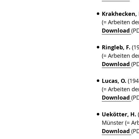
Krakhecken, 
(= Arbeiten d
Download
(P
Ringleb, F.
(19
(= Arbeiten d
Download
(P
Lucas, O.
(194
(= Arbeiten d
Download
(P
Uekötter, H.
Münster (= Ar
Download
(P