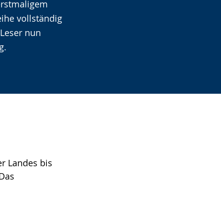
 erstmaligem
ihe vollständig
 Leser nun
g.
er Landes bis
 Das