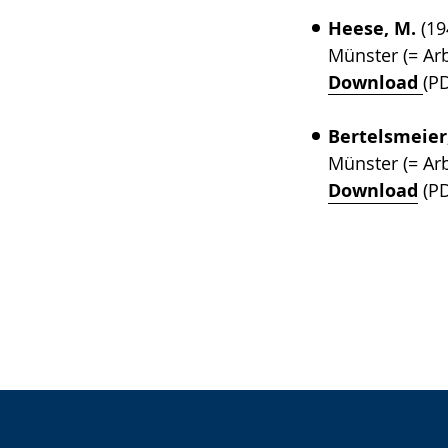
Heese, M.
(19
Münster (= Ar
Download
(P
Bertelsmeier,
Münster (= Ar
Download
(PD