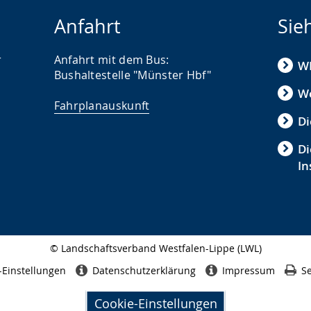
Anfahrt
Sie
r
Anfahrt mit dem Bus:
W
Bushaltestelle "Münster Hbf"
W
Fahrplanauskunft
Di
Di
In
© Landschaftsverband Westfalen-Lippe (LWL)
Seitenabschluss
-Einstellungen
Datenschutzerklärung
Impressum
Se
Cookie-Einstellungen