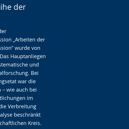
eihe der
der
ion „Arbeiten der
sion” wurde von
. Das Hauptanliegen
ystematische und
lforschung. Bei
gsetat war die
n – wie auch bei
ntlichungen im
die Verbreitung
alyse beschränkt
haftlichen Kreis.