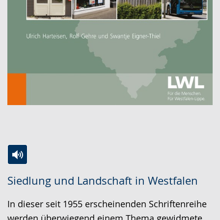
Zur
Aktiviere
Ein
Siedlung und Landschaft in Westfalen
Leichten
Audio-
Video
Sprache
Unterstützung.
in
In dieser seit 1955 erscheinenden Schriftenreihe
wechseln.
Deutscher
werden überwiegend einem Thema gewidmete,