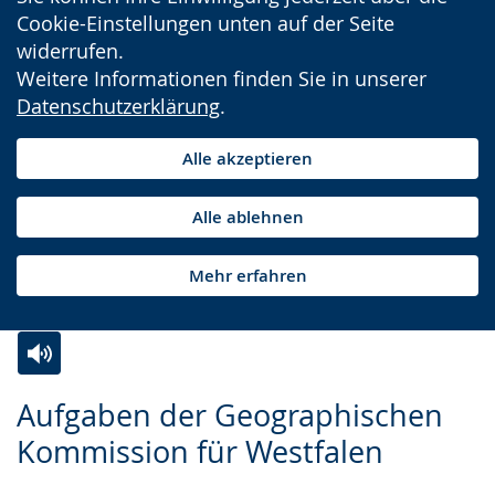
Cookie-Einstellungen unten auf der Seite
widerrufen.
Weitere Informationen finden Sie in unserer
Datenschutzerklärung
.
Alle akzeptieren
Alle ablehnen
Mehr erfahren
Zur
Aktiviere
Ein
Aufgaben der Geographischen
Leichten
Audio-
Video
Kommission für Westfalen
Sprache
Unterstützung.
in
wechseln.
Deutscher