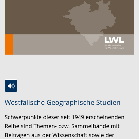
Zur
Aktiviere
Ein
Westfälische Geographische Studien
Leichten
Audio-
Video
Sprache
Unterstützung.
in
Schwerpunkte dieser seit 1949 erscheinenden
wechseln.
Deutscher
Reihe sind Themen- bzw. Sammelbände mit
Gebärdensprache
Beiträgen aus der Wissenschaft sowie der