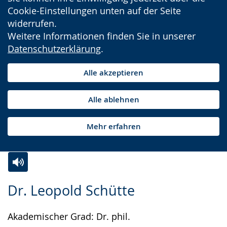
Cookie-Einstellungen unten auf der Seite
widerrufen.
Weitere Informationen finden Sie in unserer
Datenschutzerklärung
.
Alle akzeptieren
Alle ablehnen
Mehr erfahren
Zur
Aktiviere
Ein
Dr. Leopold Schütte
Leichten
Audio-
Video
Sprache
Unterstützung.
in
Akademischer Grad: Dr. phil.
wechseln.
Deutscher