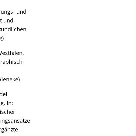
lungs- und
t und
kundlichen
g)
estfalen.
graphisch-
Wieneke)
del
. In:
ischer
ungsansätze
rgänzte