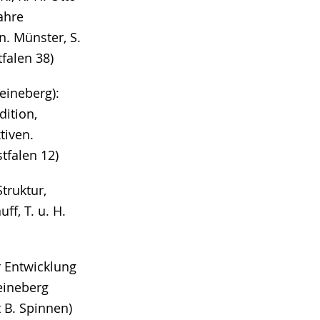
Jahre
. Münster, S.
falen 38)
eineberg):
ition,
tiven.
tfalen 12)
truktur,
ff, T. u. H.
r Entwicklung
Heineberg
 B. Spinnen)