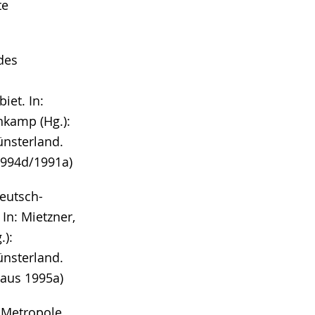
te
des
iet. In:
nkamp (Hg.):
ünsterland.
1994d/1991a)
eutsch-
In: Mietzner,
.):
ünsterland.
 aus 1995a)
 Metropole