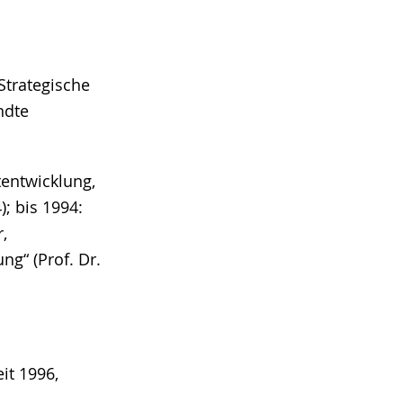
Strategische
ndte
tentwicklung,
; bis 1994:
,
ng“ (Prof. Dr.
it 1996,