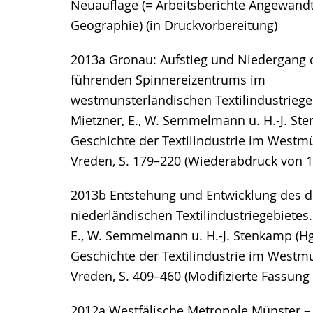
Neuauflage (= Arbeitsberichte Angewand
Geographie) (in Druckvorbereitung)
2013a Gronau: Aufstieg und Niedergang 
führenden Spinnereizentrums im
westmünsterländischen Textilindustriegeb
Mietzner, E., W. Semmelmann u. H.-J. Ste
Geschichte der Textilindustrie im Westm
Vreden, S. 179–220 (Wiederabdruck von 
2013b Entstehung und Entwicklung des d
niederländischen Textilindustriegebietes. 
E., W. Semmelmann u. H.-J. Stenkamp (Hg
Geschichte der Textilindustrie im Westm
Vreden, S. 409–460 (Modifizierte Fassung
2012a Westfälische Metropole Münster –