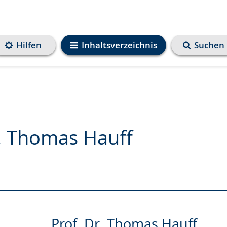
Hilfen
Inhaltsverzeichnis
Suchen
r. Thomas Hauff
e
Prof. Dr. Thomas Hauff