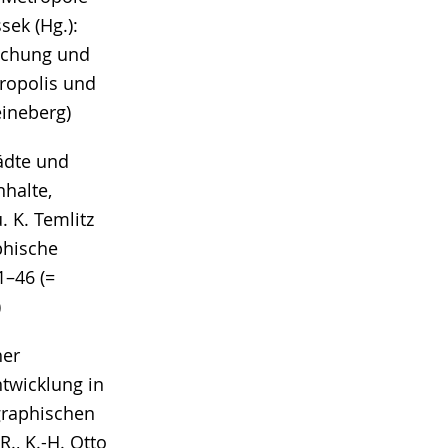
ssek (Hg.):
rschung und
ropolis und
ineberg)
ädte und
halte,
. K. Temlitz
phische
1–46 (=
)
her
twicklung in
graphischen
., K.-H. Otto