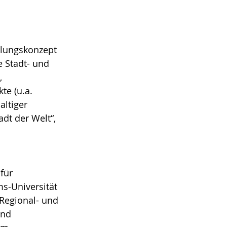
dlungskonzept
 Stadt- und
,
te (u.a.
altiger
dt der Welt“,
 für
s-Universität
 Regional- und
und