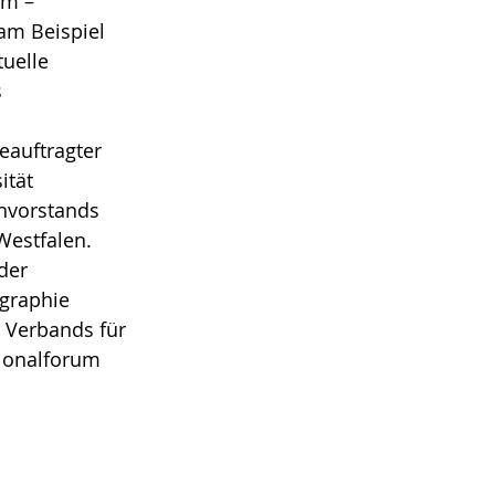
um –
 am Beispiel
tuelle
s
eauftragter
ität
chvorstands
Westfalen.
der
graphie
 Verbands für
ionalforum