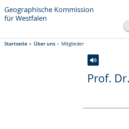
Geographische Kommission
für Westfalen
Transkript anzeigen
Startseite
Über uns
Mitglieder
Abspielen
Pausieren
Zur
Aktiviere
Ein
Prof. D
Leichten
Audio-
Video
Sprache
Unterstützung.
in
wechseln.
Deutscher
Gebärdensprach
wird
angezeigt.