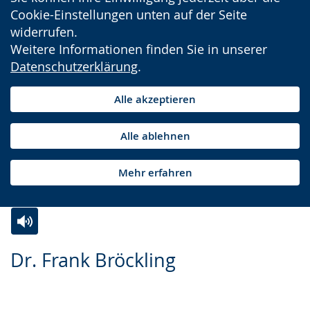
Cookie-Einstellungen unten auf der Seite
widerrufen.
Weitere Informationen finden Sie in unserer
Datenschutzerklärung
.
Alle akzeptieren
Alle ablehnen
Mehr erfahren
Zur
Aktiviere
Ein
Dr. Frank Bröckling
Leichten
Audio-
Video
Sprache
Unterstützung.
in
wechseln.
Deutscher