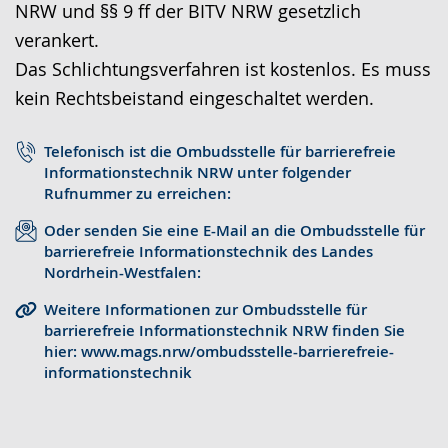
NRW und §§ 9 ff der BITV NRW gesetzlich
r
o
t
verankert.
a
-
s
Das Schlichtungsverfahren ist kostenlos. Es muss
c
U
c
kein Rechtsbeistand eingeschaltet werden.
h
n
h
e
t
e
Telefonisch ist die Ombudsstelle für barrierefreie
w
e
r
Informationstechnik NRW unter folgender
e
r
G
Rufnummer zu erreichen:
c
s
e
Oder senden Sie eine E-Mail an die Ombudsstelle für
h
t
b
barrierefreie Informationstechnik des Landes
Nordrhein-Westfalen:
s
ü
ä
e
t
r
Weitere Informationen zur Ombudsstelle für
barrierefreie Informationstechnik NRW finden Sie
l
z
d
hier: www.mags.nrw/ombudsstelle-barrierefreie-
n
u
e
informationstechnik
.
n
n
g
s