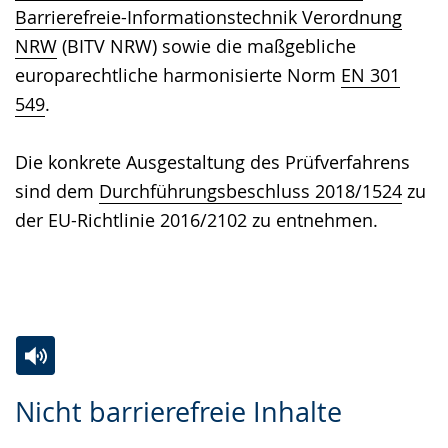
Barrierefreie-Informationstechnik Verordnung
NRW
(BITV NRW) sowie die maßgebliche
europarechtliche harmonisierte Norm
EN 301
549
.
Die konkrete Ausgestaltung des Prüfverfahrens
sind dem
Durchführungsbeschluss 2018/1524
zu
der EU-Richtlinie 2016/2102 zu entnehmen.
Zur
Aktiviere
Ein
Nicht barrierefreie Inhalte
Leichten
Audio-
Video
Sprache
Unterstützung.
in