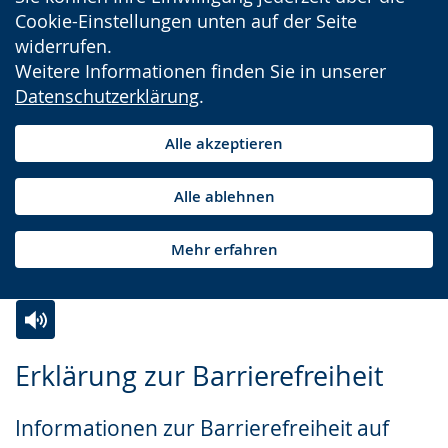
Cookie-Einstellungen unten auf der Seite
widerrufen.
Weitere Informationen finden Sie in unserer
Datenschutzerklärung
.
Alle akzeptieren
Alle ablehnen
Mehr erfahren
Zur
Aktiviere
Ein
Erklärung zur Barrierefreiheit
Leichten
Audio-
Video
Sprache
Unterstützung.
in
Informationen zur Barrierefreiheit auf
wechseln.
Deutscher