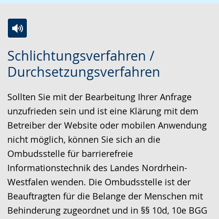
Z
A
E
Schlichtungsverfahren /
u
k
i
Durchsetzungsverfahren
r
t
n
L
i
V
Sollten Sie mit der Bearbeitung Ihrer Anfrage
e
v
i
unzufrieden sein und ist eine Klärung mit dem
i
i
d
Betreiber der Website oder mobilen Anwendung
c
e
e
nicht möglich, können Sie sich an die
h
r
o
Ombudsstelle für barrierefreie
t
e
i
Informationstechnik des Landes Nordrhein-
e
A
n
Westfalen wenden. Die Ombudsstelle ist der
n
u
D
Beauftragten für die Belange der Menschen mit
S
d
e
Behinderung zugeordnet und in §§ 10d, 10e BGG
p
i
u