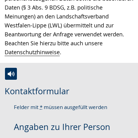
Daten (§ 3 Abs. 9 BDSG, z.B. politische
Meinungen) an den Landschaftsverband
Westfalen-Lippe (LWL) übermittelt und zur
Beantwortung der Anfrage verwendet werden.
Beachten Sie hierzu bitte auch unsere
Datenschutzhinweise
.
Zur
Aktiviere
Ein
Kontaktformular
Leichten
Audio-
Video
Sprache
Unterstützung.
in
Felder mit
*
müssen ausgefüllt werden
wechseln.
Deutscher
Gebärdensprache
Angaben zu Ihrer Person
wird
angezeigt.