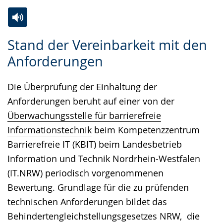
Zur
Aktiviere
Ein
Stand der Vereinbarkeit mit den
Leichten
Audio-
Video
Anforderungen
Sprache
Unterstützung.
in
wechseln.
Deutscher
Die Überprüfung der Einhaltung der
Gebärdensprache
Anforderungen beruht auf einer von der
wird
Überwachungsstelle für barrierefreie
angezeigt.
Informationstechnik
beim Kompetenzzentrum
Barrierefreie IT (KBIT) beim Landesbetrieb
Information und Technik Nordrhein-Westfalen
(IT.NRW) periodisch vorgenommenen
Bewertung. Grundlage für die zu prüfenden
technischen Anforderungen bildet das
Behindertengleichstellungsgesetzes NRW
, die