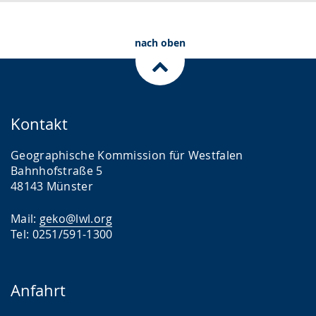
.
p
r
nach oben
a
c
h
e
Kontakt
w
i
Geographische Kommission für Westfalen
r
Bahnhofstraße 5
48143 Münster
d
a
Mail:
geko@lwl.org
n
Tel: 0251/591-1300
g
e
Anfahrt
z
e