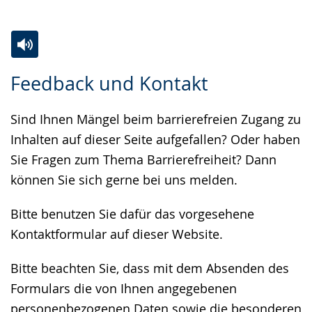
Zur
Aktiviere
Ein
Feedback und Kontakt
Leichten
Audio-
Video
Sprache
Unterstützung.
in
Sind Ihnen Mängel beim barrierefreien Zugang zu
wechseln.
Deutscher
Inhalten auf dieser Seite aufgefallen? Oder haben
Gebärdensprache
Sie Fragen zum Thema Barrierefreiheit? Dann
wird
können Sie sich gerne bei uns melden.
angezeigt.
Bitte benutzen Sie dafür das vorgesehene
Kontaktformular auf dieser Website.
Bitte beachten Sie, dass mit dem Absenden des
Formulars die von Ihnen angegebenen
personenbezogenen Daten sowie die besonderen